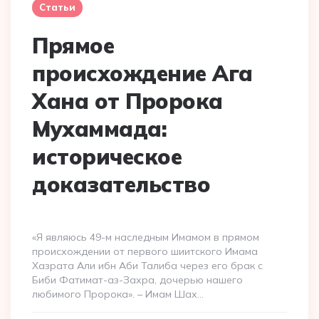
Статьи
Прямое
происхождение Ага
Хана от Пророка
Мухаммада:
историческое
доказательство
«Я являюсь 49-м наследным Имамом в прямом
происхождении от первого шиитского Имама
Хазрата Али ибн Аби Талиба через его брак с
Биби Фатимат-аз-Захра, дочерью нашего
любимого Пророка». – Имам Шах…