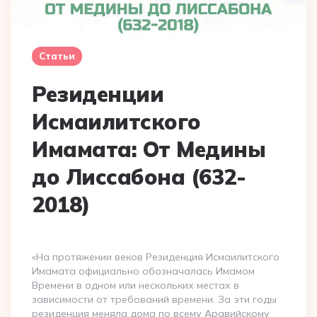
Статьи
Резиденции
Исмаилитского
Имамата: От Медины
до Лиссабона (632-
2018)
«На протяжении веков Резиденция Исмаилитского
Имамата официально обозначалась Имамом
Времени в одном или нескольких местах в
зависимости от требований времени. За эти годы
резиденция меняла дома по всему Аравийскому